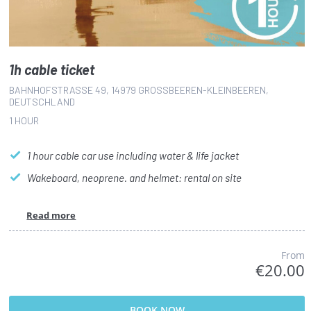
1h cable ticket
BAHNHOFSTRASSE 49, 14979 GROSSBEEREN-KLEINBEEREN, DE
UTSCHLAND
1 HOUR
1 hour cable car use including water & life jacket
Wakeboard, neoprene. and helmet: rental on site
Read more
From
€20.00
BOOK NOW