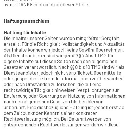
Fr, 07.08.
2000
uvm. - DANKE euch auch an dieser Stelle!
1100-
Sa, 08.08.
11 Uhr KidsKurs
2000
Haftungsausschluss
1000-
So, 09.08.
2000
1300-
Haftung für Inhalte
Mo, 10.08.
2000
Die Inhalte unserer Seiten wurden mit größter Sorgfalt
erstellt. Für die Richtigkeit, Vollständigkeit und Aktualität
der Inhalte können wir jedoch keine Gewähr übernehmen.
~~
Als Diensteanbieter sind wir gemäß § 7 Abs.1 TMG für
eigene Inhalte auf diesen Seiten nach den allgemeinen
Direkt einbuchen:
Gesetzen verantwortlich. Nach §§ 8 bis 10 TMG sind wir als
Diensteanbieter jedoch nicht verpflichtet, übermittelte
oder gespeicherte fremde Informationen zu überwachen
oder nach Umständen zu forschen, die auf eine
rechtswidrige Tätigkeit hinweisen. Verpflichtungen zur
Entfernung oder Sperrung der Nutzung von Informationen
nach den allgemeinen Gesetzen bleiben hiervon
unberührt. Eine diesbezügliche Haftung ist jedoch erst ab
dem Zeitpunkt der Kenntnis einer konkreten
Rechtsverletzung möglich. Bei Bekanntwerden von
entsprechenden Rechtsverletzungen werden wir diese